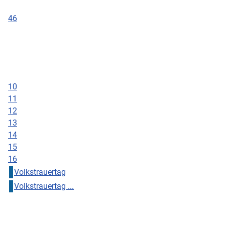
46
10
11
12
13
14
15
16
Volkstrauertag
Volkstrauertag ...